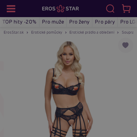
TOP hity -20%
Pro muže
Pro ženy
Pro páry
Pro LG
ErosStar.sk
Erotické pomůcky
Erotické prádlo a oblečení
Soupravy