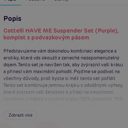
Popis
Cottelli HAVE ME Suspender Set (Purple),
komplet s podvazkovým pásem
Představujeme vám dokonalou kombinaci elegance a
erotiky, která vás okouzlí a zanechá nezapomenutelný
dojem. Tento set je navržen tak, aby zvýraznil vaši krásu
a přinesl vám maximální pohodlí. Pojďme se podívat na
všechny důvody, proč byste si měli tento set pořídit
Tento set kombinuje jemnou krajku s odvážnými výřezy,
které zvýrazní vaši ženskost a přidají na smyslnosti.
Vyrobeno z měkké a pružné krajky (90% polyamid, 10%
spandex) a polyesteru (95% polyester, 5% spandex),
tento set je navržen tak, aby byl pohodlný i při delším
Zobrazit více
nošení.
Podprsenka, podvazkový pás i podvazky mají