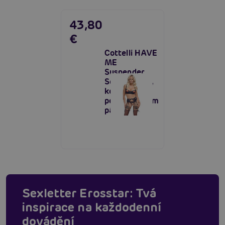
43,80
€
Cottelli HAVE
ME
Suspender
Set (Purple),
komplet s
podvazkovým
pásem
Sexletter Erosstar: Tvá
inspirace na každodenní
dovádění