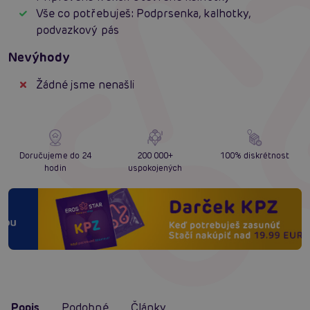
Vše co potřebuješ: Podprsenka, kalhotky,
podvazkový pás
Nevýhody
Žádné jsme nenašli
Doručujeme do 24
200 000+
100% diskrétnost
hodin
uspokojených
Popis
Podobné
Články