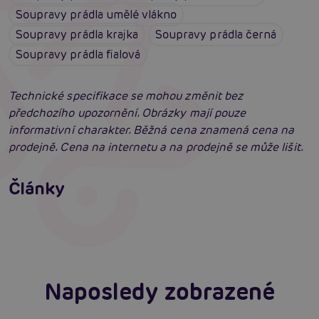
Soupravy prádla umělé vlákno
Soupravy prádla krajka
Soupravy prádla černá
Soupravy prádla fialová
Technické specifikace se mohou změnit bez
předchozího upozornění. Obrázky mají pouze
informativní charakter. Běžná cena znamená cena na
prodejně. Cena na internetu a na prodejně se může lišit.
Erotické oblečení: 100x jinak a vždy
neodolatelně sexy
Články
Erotická inteligence: Příručka Sexiomů
Číst více
Číst více
Naposledy zobrazené