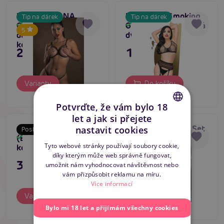
Daring SABINA
Penthouse Smoking
Tip na dárek
Tip na dárek
Crotchless Set,
Gun (Black), erotická
Skladem
Skladem
5
dámský erotický
dvoudílná souprava
komplet
23,80 €
13,96 €
Varianty
Do košíku
Potvrďte, že vám bylo 18
let a jak si přejete
CZECH
Casmir MIRELLA Set
Casmir MIRELLA Set
nastavit cookies
Poslední šance
Poslední šance
(Black), elegantní
Open Bra (Black),
Skladem
Skladem
SLOVAK
Tyto webové stránky používají soubory cookie,
komplet
elegantní komplet
díky kterým může web správně fungovat,
ENGLISH
39,80 €
39,80 €
umožnit nám vyhodnocovat návštěvnost nebo
vám přizpůsobit reklamu na míru.
Více informací
Varianty
Varianty
Bylo mi 18 let a přijímám všechny cookies