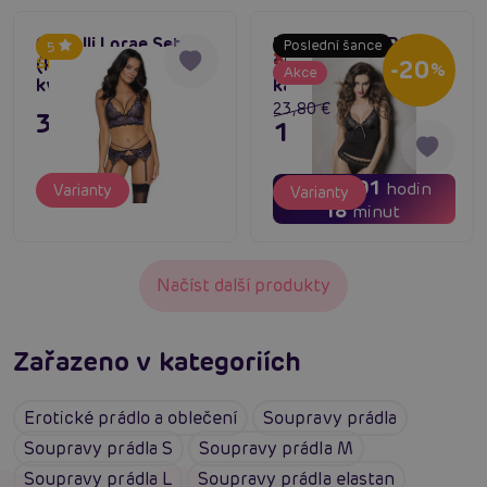
Cottelli Lorae Set
Passion KALYPSO
Poslední šance
5
Dočasně vyprodané
(Purple), komplet s
SET černý sexy top a
Skladem do týdne
-20
%
Akce
květinovou krajkou
kalhotky
23,80 €
31,80 €
19,04 €
03
01
dní
hodin
Varianty
Varianty
18
minut
Načíst další produkty
Zařazeno v kategoriích
Erotické prádlo a oblečení
Soupravy prádla
Soupravy prádla S
Soupravy prádla M
Soupravy prádla L
Soupravy prádla elastan