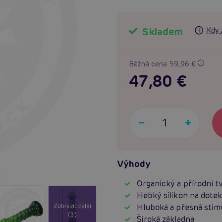
Skladem
Kdy 
Běžná cena 59,96 €
47,80 €
Výhody
Organický a přírodní t
Hebký silikon na dote
Zobrazit další
Hluboká a přesná stim
(3)
Široká základna