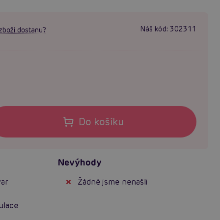
Náš kód:
302311
zboží dostanu?
Do košíku
Nevýhody
var
Žádné jsme nenašli
k
ulace