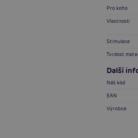
Pro koho
Vlastnosti
Stimulace
Tvrdost mate
Další in
Náš kód
EAN
Výrobce