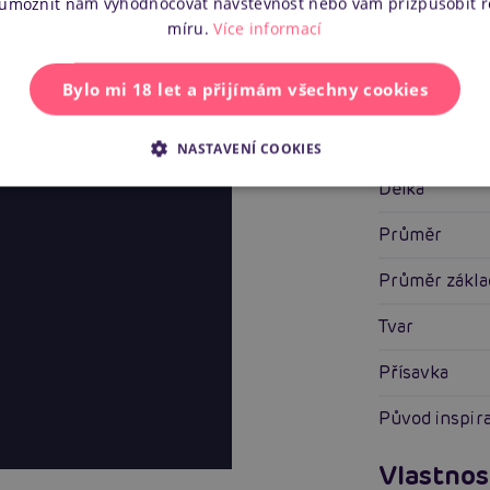
 umožnit nám vyhodnocovat návštěvnost nebo vám přizpůsobit 
míru.
Více informací
Specifik
Bylo mi 18 let a přijímám všechny cookies
Barva
Materiál
NASTAVENÍ COOKIES
Délka
Průměr
Průměr zákl
Tvar
Přísavka
Původ inspir
Vlastnos