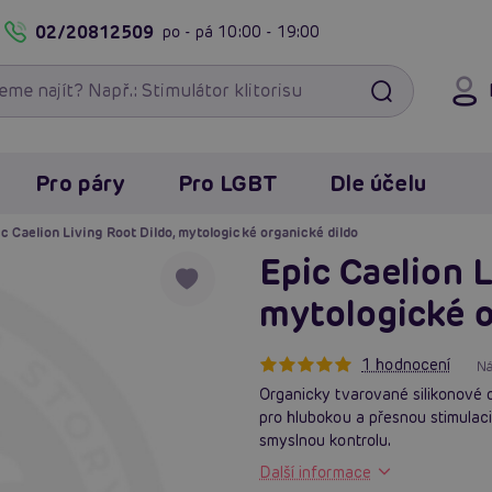
02/20812509
po - pá
10:00 - 19:00
Pro páry
Pro LGBT
Dle účelu
ic Caelion Living Root Dildo, mytologické organické dildo
Epic Caelion L
mytologické o
1 hodnocení
Ná
Organicky tvarované silikonové d
pro hlubokou a přesnou stimulaci
smyslnou kontrolu.
Další informace