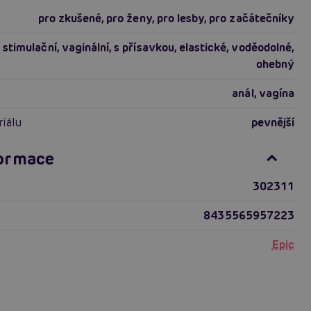
pro zkušené
,
pro ženy
,
pro lesby
,
pro začátečníky
stimulační
,
vaginální
,
s přísavkou
,
elastické
,
voděodolné
,
ohebný
anál
,
vagína
riálu
pevnější
formace
302311
8435565957223
Epic