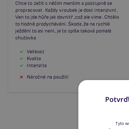
Chce to začít s něčím menším a postupně se
propracovat . Každy vroubek je dost intenzivní .
Ven to jde hůře jak dovnitř ,což ale víme . Chtělo
to hodně prodychávání . Škoda ,že na rychlé
ježdění to asi není , je to spíše taková pomalá
chuťovka
Velikost
Kvalita
Intenzita
Náročné na použití
Potvrďt
Tyto w