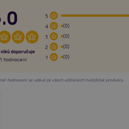
.0
5
(0)
4
(0)
3
(0)
2
níků doporučuje
(0)
1
1 hodnocení
růměr hodnocení se udává ze všech udělených hvězdiček produktu.