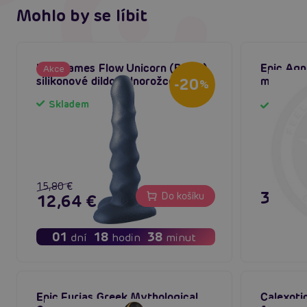
Mohlo by se líbit
Lola Games Flow Unicorn (Black),
Epic Agni
Akce
silikonové dildo jednorožce
mytologi
-20
%
Skladem
Sklad
15,80 €
35,80
Do košíku
12,64 €
01
18
38
dní
hodin
minut
Epic Furias Greek Mythological
Calexoti