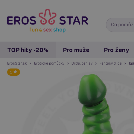
TOP hity -20%
Pro muže
Pro ženy
ErosStar.sk
Erotické pomůcky
Dilda, penisy
Fantasy dilda
Ep
5