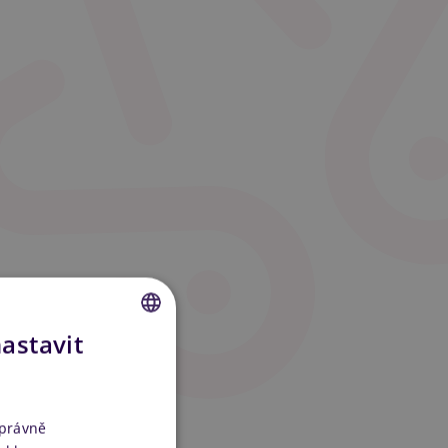
nastavit
CZECH
SLOVAK
ENGLISH
správně