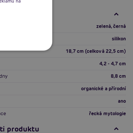
reklamu na
ace produktu
zelená, černá
silikon
18,7 cm (celková 22,5 cm)
4,2 - 4,7 cm
adny
8,8 cm
organické a přírodní
ano
ace
řecká mytologie
ti produktu