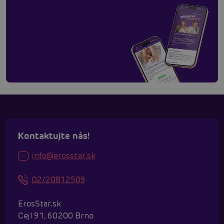
Kontaktujte nás!
info@erosstar.sk
02/20812509
ErosStar.sk
Cejl 91, 60200 Brno