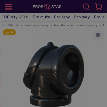
TOP hity -20%
Pro muže
Pro ženy
Pro páry
Pro LG
ErosStar.sk
Erotické pomůcky
Návleky na penis, varlata a prsty
Ná
4.4