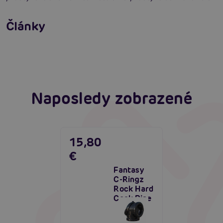
Erotická inteligence: Příručka Sexiomů
Swingers party poprvé: Erotický ráj plný
Články
extáze? Průvodce, který ti otevře dveře!
Číst více
Číst více
Naposledy zobrazené
15,80
€
Fantasy
C-Ringz
Rock Hard
Cock Pipe