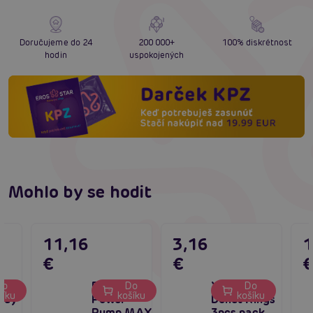
Doručujeme do 24
200 000+
100% diskrétnost
hodin
uspokojených
Mohlo by se hodit
11,16
3,16
1
€
€
ce
Boss Series
X-Basic
Do
Do
Do
šíku
košíku
košíku
lay
Power
Donut Rings
Pump MAX
3pcs pack