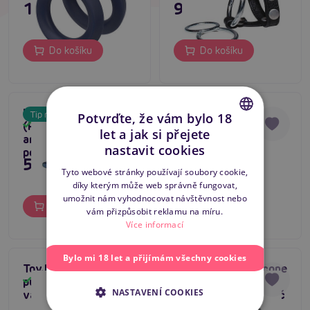
19,80 €
9,96 €
Do košíku
Do košíku
Hueman Stellar Force
Stay Hard Cock
Tip na dárek
Tip na dárek
Potvrďte, že vám bylo 18
(Purple), vibrační
Sleeve #05 (Clear),
Skladem
Skladem
let a jak si přejete
Bestseller
anální kolík s uzdou na
stimulační návlek na
CZECH
nastavit cookies
4.8
penis
penis
55,80 €
4,76 €
SLOVAK
Tyto webové stránky používají soubory cookie,
díky kterým může web správně fungovat,
ENGLISH
umožnit nám vyhodnocovat návštěvnost nebo
Do košíku
Do košíku
vám přizpůsobit reklamu na míru.
Více informací
Bylo mi 18 let a přijímám všechny cookies
ToyJoy Bronx,
Boners Liquid Silicone
4
pulzační návlek na
2v1 Ballstretcher,
Skladem
Skladem
NASTAVENÍ COOKIES
varlata
silikonový natahovač
koulí a erekční