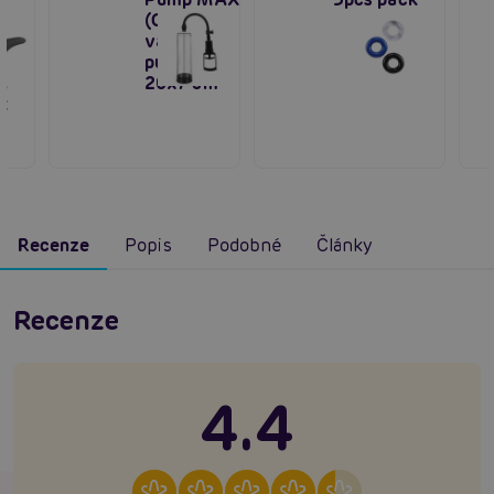
ing
(Clear),
ing,
vakuová
pumpa
í
20x7 cm
k
Recenze
Popis
Podobné
Články
Recenze
4.4