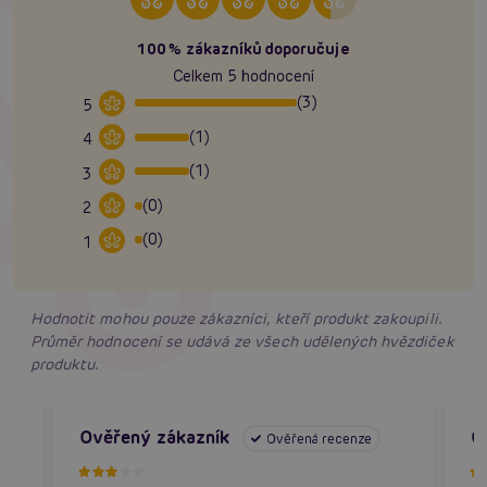
100% zákazníků doporučuje
Celkem 5 hodnocení
(3)
5
(1)
4
(1)
3
(0)
2
(0)
1
Hodnotit mohou pouze zákazníci, kteří produkt zakoupili.
Průměr hodnocení se udává ze všech udělených hvězdiček
produktu.
Ověřený zákazník
O
Ověřená recenze