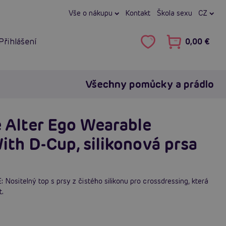
Vše o nákupu
Kontakt
Škola sexu
CZ
Přihlášení
0,00 €
Všechny pomůcky a prádlo
 Alter Ego Wearable
ith D-Cup, silikonová prsa
itelný top s prsy z čistého silikonu pro crossdressing, která
t.