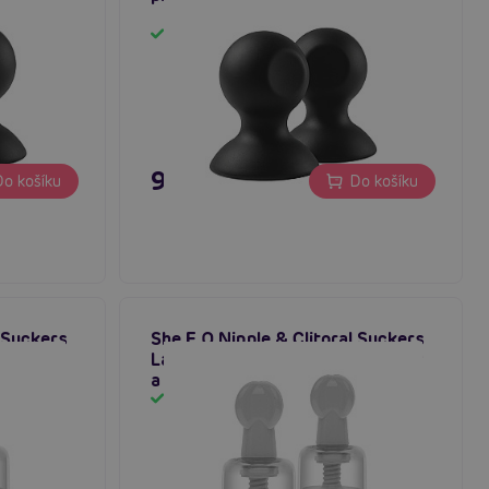
Skladem
9,96 €
o košíku
Do košíku
l Suckers
She.E.O Nipple & Clitoral Suckers
a
Large, sací přísavky na bradavky
a klitoris
Skladem