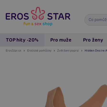
TOP hity -20%
Pro muže
Pro ženy
ErosStar.sk
Erotické pomůcky
Zvětšení poprsí
Hidden Desire A