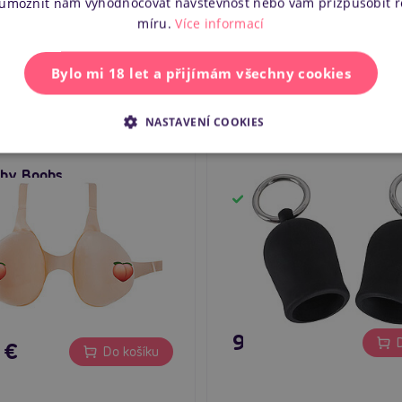
 umožnit nám vyhodnocovat návštěvnost nebo vám přizpůsobit 
míru.
Více informací
Bylo mi 18 let a přijímám všechny cookies
NASTAVENÍ COOKIES
Black Velvets Nipple Su
5
oby Boobs
Skladem
em
9,96 €
D
 €
Do košíku