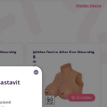
Hidden Desire
 Wearable
Hidden Desire Alter Ego Wearable
Breasts Crop Top With G-Cup,
nositelná silikonová prsa
Skladem
nastavit
CZECH
SLOVAK
171,80 €
o košíku
Do košíku
ENGLISH
správně