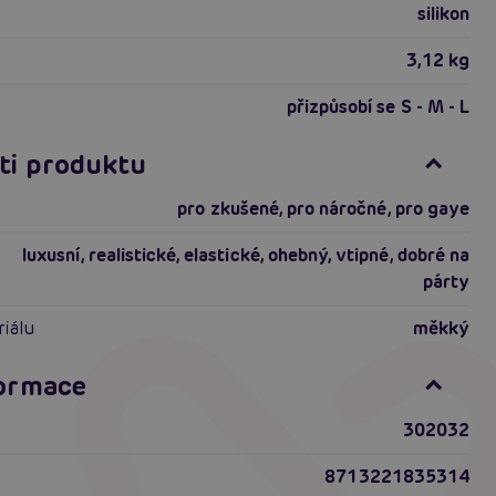
silikon
3,12 kg
přizpůsobí se S - M - L
ti produktu
pro zkušené
,
pro náročné
,
pro gaye
luxusní
,
realistické
,
elastické
,
ohebný
,
vtipné
,
dobré na
párty
riálu
měkký
formace
302032
8713221835314