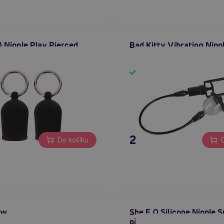
Nipple Play Pierced
Bad Kitty Vibrating Nipp
uckers (Black)
em
Skladem
€
23,80 €
Do košíku
D
ow
She.E.O Silicone Nipple S
přísavky na bradavky