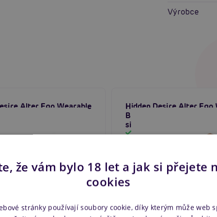
Výrobce
esire Alter Ego Wearable
Hidden Desire Alter Ego
Top With E-Cup,
Breasts Top With C-Cup,
á prsa
silikonová prsa
em
Skladem
e, že vám bylo 18 let a jak si přejete 
cookies
0 €
135,80 €
Do košíku
D
ebové stránky používají soubory cookie, díky kterým může web 