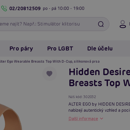
02/20812509
po - pá
10:00 - 19:00
Pro páry
Pro LGBT
Dle účelu
lter Ego Wearable Breasts Top With D-Cup, silikonová prsa
Hidden Desire
Breasts Top W
Náš kód:
302032
ALTER EGO by HIDDEN DESIRE: Nos
nabízejí autentický vzhled a poci
Další informace