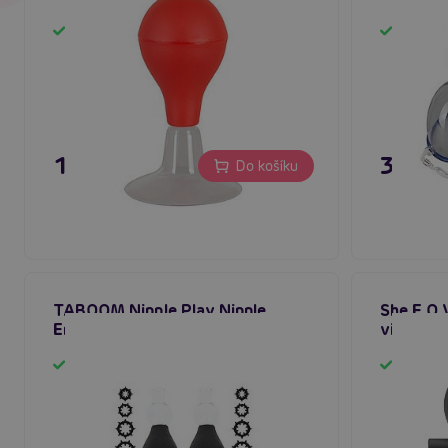
Skladem
Sklad
11,16 €
31,80
Do košíku
TABOOM Nipple Play Nipple
She.E.O 
Enlargers with 8 Rings (Black)
vibrační
Skladem
Sklad