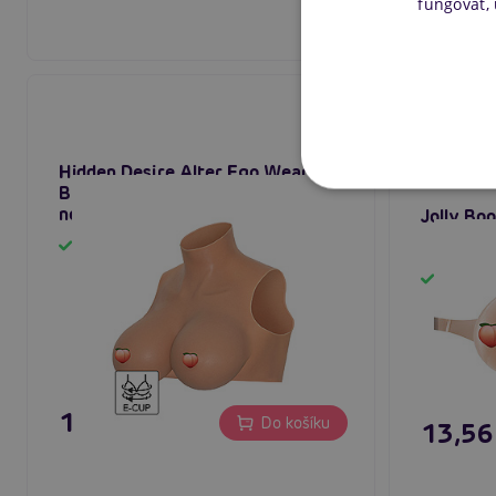
fungovat,
Hidden Desire Alter Ego Wearable
Breasts Crop Top With E-Cup,
nositelná silikonová prsa
Jolly Bo
Skladem
Sklad
159,80 €
Do košíku
13,56