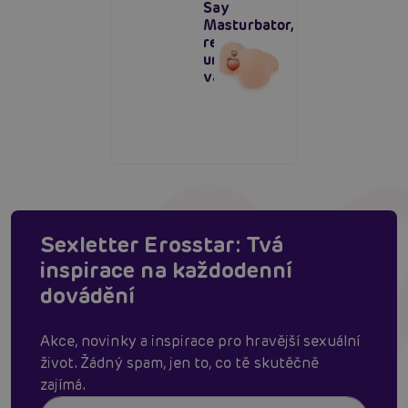
Say
Masturbator,
realistická
umělá
vagína
Sexletter Erosstar: Tvá
inspirace na každodenní
dovádění
Akce, novinky a inspirace pro hravější sexuální
život. Žádný spam, jen to, co tě skutěčně
zajímá.