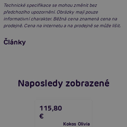
Technické specifikace se mohou změnit bez
předchozího upozornění. Obrázky mají pouze
informativní charakter. Běžná cena znamená cena na
prodejně. Cena na internetu a na prodejně se může lišit.
Penis v ruce: Vše, co muži potřebují znát o
masturbaci
Fleshlight Flight Commander: Zavede tě na
Články
místa, kde jsi ještě nikdy nebyl
Číst více
Číst více
Naposledy zobrazené
115,80
€
Kokos Olivia