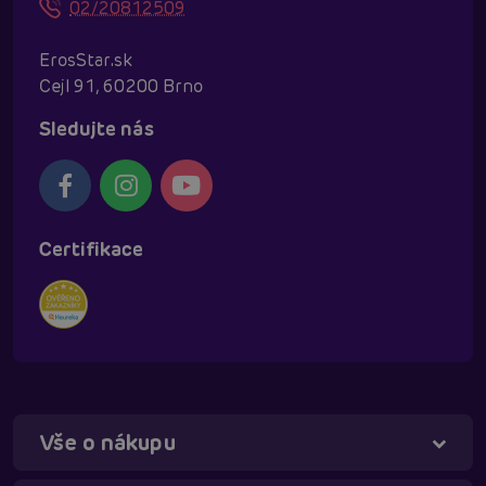
02/20812509
ErosStar.sk
Cejl 91, 60200 Brno
Sledujte nás
Certifikace
Vše o nákupu
Táňa - virtuální asistentka