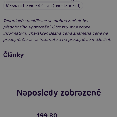
Masážní hlavice 4-5 cm (nadstandard)
Technické specifikace se mohou změnit bez
předchozího upozornění. Obrázky mají pouze
informativní charakter. Běžná cena znamená cena na
prodejně. Cena na internetu a na prodejně se může lišit.
Vybíráme vibrátor: Jak vybrat nejlepší
vibrátor?
Články
Erotická inteligence: Příručka Sexiomů
Číst více
Číst více
Naposledy zobrazené
199,80