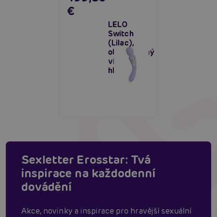
€
LELO
Switch
(Lilac),
oboustranný
vibrátor s
hlavicí
Sexletter Erosstar: Tvá
inspirace na každodenní
dovádění
Akce, novinky a inspirace pro hravější sexuální