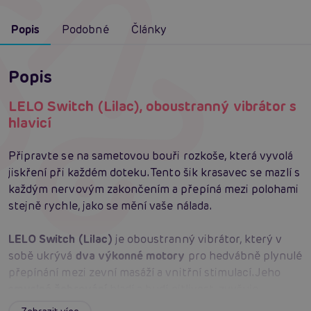
Popis
Podobné
Články
Popis
LELO Switch (Lilac), oboustranný vibrátor s
hlavicí
Připravte se na sametovou bouři rozkoše, která vyvolá
jiskření při každém doteku. Tento šik krasavec se mazlí s
každým nervovým zakončením a přepíná mezi polohami
stejně rychle, jako se mění vaše nálada.
LELO Switch (Lilac)
je oboustranný vibrátor, který v
sobě ukrývá
dva výkonné motory
pro hedvábně plynulé
přepínání mezi zevní masáží a vnitřní stimulací. Jeho
smyslné žebrování
hladí a budí citlivost, zvyšuje
prokrvení a vytváří plnější, hlubší vjemy při každém