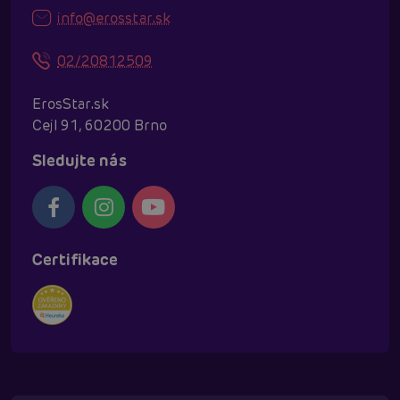
info@erosstar.sk
02/20812509
ErosStar.sk
Cejl 91, 60200 Brno
Sledujte nás
Certifikace