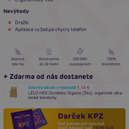
Nevýhody
Dražší
Aplikace vyžaduje chytrý telefon
Doprava
Doručujeme
200 000+
100%
zdarma
do 24 hodin
uspokojených
diskrétnost
+ Zdarma od nás dostanete
Zdarma dárek v hodnotě
7,16 €
LELO HEX Condoms Organic (3ks), organické ultra
tenké kondomy