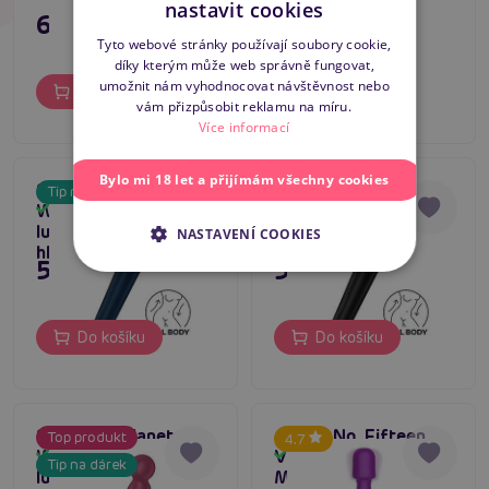
modrá
nastavit cookies
63,80 €
119,80 €
SLOVAK
Tyto webové stránky používají soubory cookie,
díky kterým může web správně fungovat,
ENGLISH
umožnit nám vyhodnocovat návštěvnost nebo
Do košíku
Do košíku
vám přizpůsobit reklamu na míru.
Více informací
Bylo mi 18 let a přijímám všechny cookies
Satisfyer Planet
Satisfyer Planet
Tip na dárek
Top produkt
Wand-er (Blue),
Wand-er (Black),
Skladem
Skladem
Tip na dárek
luxusní masážní
luxusní masážní
NASTAVENÍ COOKIES
hlavice
hlavice
59,80 €
59,80 €
Do košíku
Do košíku
Satisfyer Planet
Action No. Fifteen
Top produkt
4.7
Wand-er (Berry),
Vibrator and
Skladem
Skladem
Tip na dárek
luxusní masážní
Massager