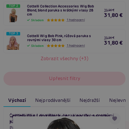
TOP 2
Cottelli Collection Accessories Wig Bob
Blond, blond paruka s krátkými vlasy 28
39,96 €
31,80 €
cm
1 hodnocení
Skladem
TOP 3
Cottelli Wig Bob Pink, růžová paruka s
39,96 €
rovnými vlasy 30 cm
31,80 €
1 hodnocení
Skladem
Zobrazit všechny (+3)
Upřesnit filtry
Výchozí
Nejprodávanější
Nejdražší
Nejlevněj
Cottelli Wig Long Black, černá paruka s rovnými
Černá paruka s dlouhými rovnými vlasy. Celková délka
#dlouhé vlasy
#roleplay paruka
#brunetka
vlasy 50 cm
paruky 50 cm. Lze délkově zkrátit. 100% polyester.
Přirozená černá barva vlasů. Nevhodné do žehličky a do