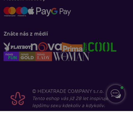
Znáte nás z médií
©
HEXATRADE COMPANY s.r.o.
Tento eshop vás již 28 let inspiruje k
lepšímu sexu kdekoliv a kdykoliv.
Navštěvovat jej smí pouze entity starší 18 let, kvůli
sexuální a erotické tématice. Core developed in
cooperation with
404.cz