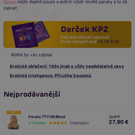
Queen
může doplnit pouze a jedině výběr skvělé paruky a to dá
zabrat!
Mohlo by vás zajímat
Erotické oblečení: 100x jinak a vždy neodolatelně sexy
Erotická inteligence: Příručka Sexiomů
Nejprodávanější
TOP 1
Paruka 771708 Blond
39,96 €
27,80 €
3 hodnocení
Skladem