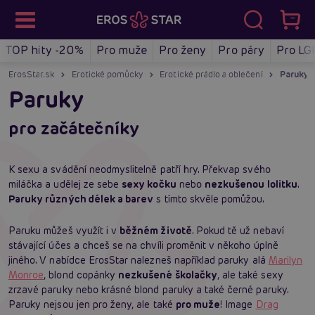
TOP hity -20%
Pro muže
Pro ženy
Pro páry
Pro LG
ErosStar.sk
Erotické pomůcky
Erotické prádlo a oblečení
Paruky
Paruky
pro začátečníky
K sexu a svádění neodmyslitelně patří hry. Překvap svého
miláčka a udělej ze sebe
sexy kočku
nebo
nezkušenou lolitku
.
Paruky různých délek a barev
s tímto skvěle pomůžou.
Paruku můžeš využít i v
běžném životě
. Pokud tě už nebaví
stávající účes a chceš se na chvíli proměnit v někoho úplně
jiného. V nabídce ErosStar nalezneš například paruky alá
Marilyn
Monroe
, blond copánky
nezkušené školačky
, ale také sexy
zrzavé paruky nebo krásné blond paruky a také černé paruky.
Paruky nejsou jen pro ženy, ale také
pro muže
! Image
Drag