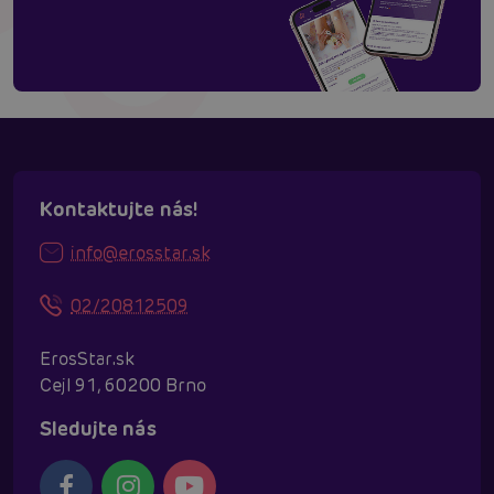
Kontaktujte nás!
info@erosstar.sk
02/20812509
ErosStar.sk
Cejl 91, 60200 Brno
Sledujte nás