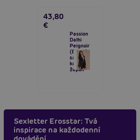
43,80
€
Passion
Dalhi
Peignoir
(Black),
saténový
krajkový
župan
Sexletter Erosstar: Tvá
inspirace na každodenní
dovádění