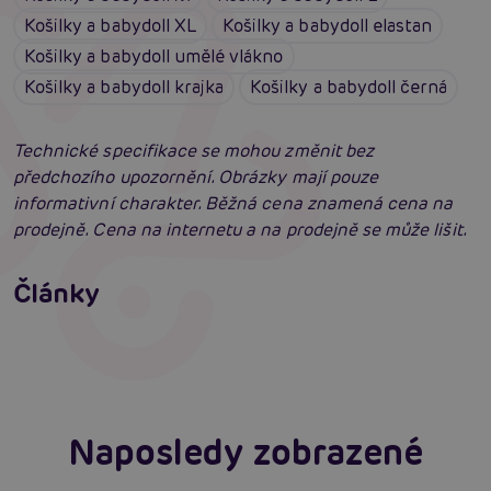
Košilky a babydoll XL
Košilky a babydoll elastan
Košilky a babydoll umělé vlákno
Košilky a babydoll krajka
Košilky a babydoll černá
Technické specifikace se mohou změnit bez
předchozího upozornění. Obrázky mají pouze
informativní charakter. Běžná cena znamená cena na
prodejně. Cena na internetu a na prodejně se může lišit.
Erotické oblečení: 100x jinak a vždy
neodolatelně sexy
Články
Erotická inteligence: Příručka Sexiomů
Číst více
Číst více
Naposledy zobrazené