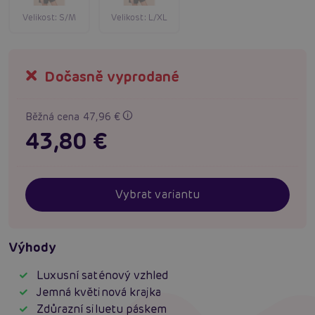
Velikost:
S/M
Velikost:
L/XL
Dočasně vyprodané
Běžná cena 47,96 €
43,80 €
Vybrat variantu
Výhody
Luxusní saténový vzhled
Jemná květinová krajka
Zdůrazní siluetu páskem