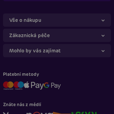
Vše o nákupu
Zákaznická péče
Mohlo by vás zajímat
Táňa - virtuální asistentka
Online
Platební metody
Znáte nás z médií