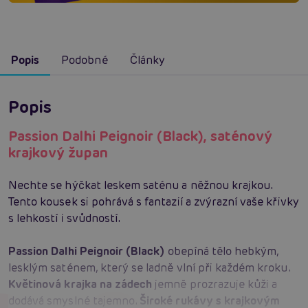
Popis
Podobné
Články
Popis
Passion Dalhi Peignoir (Black), saténový
krajkový župan
Nechte se hýčkat leskem saténu a něžnou krajkou.
Tento kousek si pohrává s fantazií a zvýrazní vaše křivky
s lehkostí i svůdností.
Passion Dalhi Peignoir (Black)
obepíná tělo hebkým,
lesklým saténem, který se ladně vlní při každém kroku.
Květinová krajka na zádech
jemně prozrazuje kůži a
dodává smyslné tajemno.
Široké rukávy s krajkovým