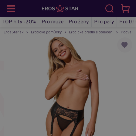
TOP hity -20%
Pro muže
Pro ženy
Pro páry
Pro LG
ErosStar.sk
Erotické pomůcky
Erotické prádlo a oblečení
Podvazky