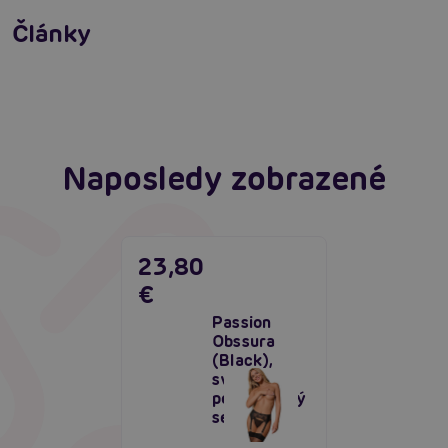
neodolatelně sexy
Články
Erotická inteligence: Příručka Sexiomů
Číst více
Číst více
Naposledy zobrazené
23,80
€
Passion
Obssura
(Black),
svůdný
podvazkový
set