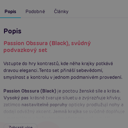
Popis
Podobné
Články
Popis
Passion Obssura (Black), svůdný
podvazkový set
Vstupte do hry kontrastů, kde něha krajky potkává
dravou eleganci. Tento set přináší sebevědomí,
smyslnost a kontrolu v jednom podmanivém provedení.
Passion Obssura (Black)
je poctou ženské síle a kráse.
Vysoký pas
krásně tvaruje siluetu a zvýrazňuje křivky,
zatímco
nastavitelné popruhy
opticky prodlužují nohy a
dodají odvážný akcent.
Jemná krajka
se svůdně doplňuje
s
materiálem s koženkovým efektem
, což vytváří
vzrušující hru měkkosti a pevnosti.
Elastická směs 95 %
Zobrazit více