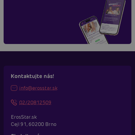
Kontaktujte nás!
info@erosstar.sk
02/20812509
ErosStar.sk
Cejl 91, 60200 Brno