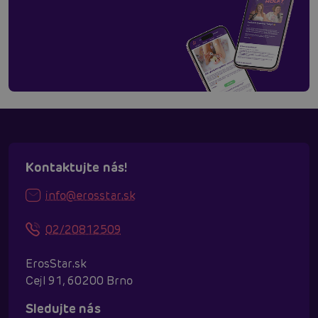
Kontaktujte nás!
info@erosstar.sk
02/20812509
ErosStar.sk
Cejl 91, 60200 Brno
Sledujte nás