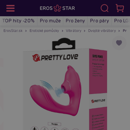
TOP hity -20%
Pro muže
Pro ženy
Pro páry
Pro LG
ErosStar.sk
Erotické pomůcky
Vibrátory
Dvojité vibrátory
Pret