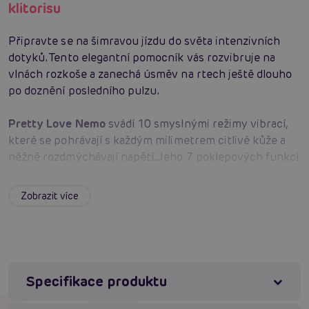
klitorisu
Připravte se na šimravou jízdu do světa intenzivních
dotyků. Tento elegantní pomocník vás rozvibruje na
vlnách rozkoše a zanechá úsměv na rtech ještě dlouho
po doznění posledního pulzu.
Pretty Love Nemo
svádí 10 smyslnými režimy vibrací,
které se pohrávají s každým milimetrem citlivé kůže a
něžně rozdmýchávají napětí. Jeho 7 poklepových funkcí
přidává dráždivé ťukání, které rytmicky buduje extázi –
jemně, hravě a stále přesně tam, kde to milujete. Hebký,
Zobrazit více
na dotek sametový silikon je šetrný k pokožce a klouže
po ní s lahodnou jistotou, aby každé přiložení bylo
bezpečné a vzrušující zároveň. Vodotěsné provedení
zve do sprchy i do vany, kde vlhká hra získá zcela nové,
tajuplné rozměry a kapky vody zesilují každý vjem.
Specifikace produktu
Údržba je radostně jednoduchá – stačí voda a jemné
mýdlo – a jste připraveni na další kolo požitků. Elegantní,