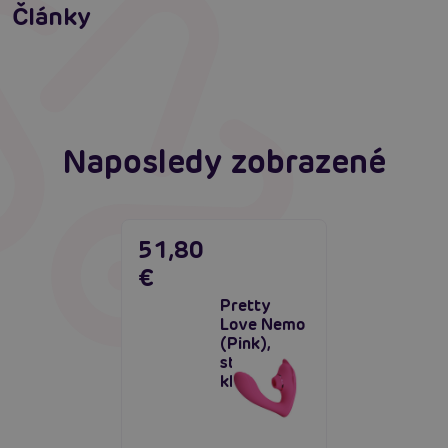
vibrátor?
Články
Erotická inteligence: Příručka Sexiomů
Číst více
Číst více
Naposledy zobrazené
51,80
€
Pretty
Love Nemo
(Pink),
stimulátor
klitorisu