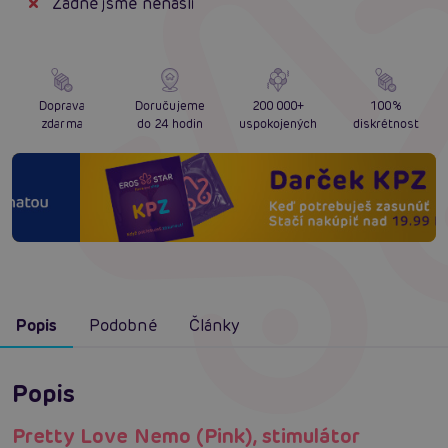
Žádné jsme nenašli
Doprava
Doručujeme
200 000+
100%
zdarma
do 24 hodin
uspokojených
diskrétnost
Popis
Podobné
Články
Popis
Pretty Love Nemo (Pink), stimulátor