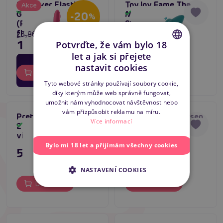
Satisfyer Elastic
ToyJoy Fame The
Akce
Skladem
Game Battery Series
Mira Tapping
Skladem
-20
%
(Pink), multifunkční
Stimulator, klepací
flexibilní vibrátor
stimulátor
23,80 €
51,80 €
19,04 €
Potvrďte, že vám bylo 18
let a jak si přejete
12
hodin
CZECH
nastavit cookies
50
minut
Do košíku
Do košíku
SLOVAK
58
sekund
Tyto webové stránky používají soubory cookie,
díky kterým může web správně fungovat,
ENGLISH
umožnit nám vyhodnocovat návštěvnost nebo
vám přizpůsobit reklamu na míru.
Pretty Love Laursen
Pretty Love Laursen
Více informací
2 (Purple), duální
1 (Purple), duální
Skladem
Skladem
vibrátor s králíčkem
vibrátor s králíčkem
Bylo mi 18 let a přijímám všechny cookies
55,80 €
55,80 €
NASTAVENÍ COOKIES
Do košíku
Do košíku