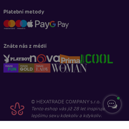
Platební metody
Znáte nás z médií
©
HEXATRADE COMPANY s.r.o.
Tento eshop vás již 28 let inspiruje k
lepšímu sexu kdekoliv a kdykoliv.