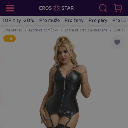
TOP hity -20%
Pro muže
Pro ženy
Pro páry
Pro LG
ErosStar.sk
Erotické pomůcky
Erotické prádlo a oblečení
Erotické
5