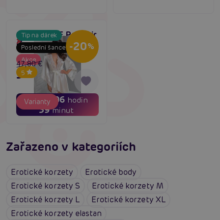
Casmir INOE Peignoir
Tip na dárek
Dočasně vyprodané
(Ecru)
-20
%
Poslední šance
Akce
47,80 €
38,24 €
5
03
06
dní
hodin
Varianty
39
minut
Zařazeno v kategoriích
Erotické korzety
Erotické body
Erotické korzety S
Erotické korzety M
Erotické korzety L
Erotické korzety XL
Erotické korzety elastan