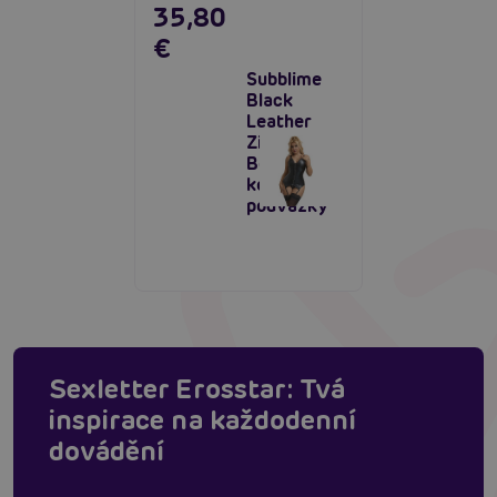
35,80
€
Subblime
Black
Leather
Zipper
Body,
korzet s
podvazky
Sexletter Erosstar: Tvá
inspirace na každodenní
dovádění