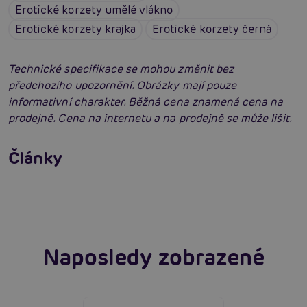
Erotické korzety umělé vlákno
Erotické korzety krajka
Erotické korzety černá
Technické specifikace se mohou změnit bez
předchozího upozornění. Obrázky mají pouze
informativní charakter. Běžná cena znamená cena na
prodejně. Cena na internetu a na prodejně se může lišit.
Erotické oblečení: 100x jinak a vždy
neodolatelně sexy
Články
Erotická inteligence: Příručka Sexiomů
Číst více
Číst více
Naposledy zobrazené