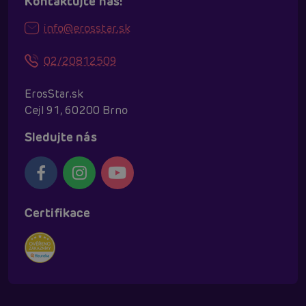
Kontaktujte nás!
info@erosstar.sk
02/20812509
ErosStar.sk
Cejl 91, 60200 Brno
Sledujte nás
Certifikace